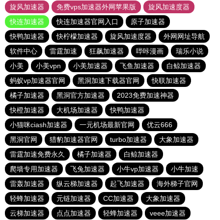
旋风加速器
免费vps加速器外网苹果版
旋风加速度器
快连加速器
快连加速器官网入口
原子加速器
快鸭加速器
快柠檬加速器
旋风加速度器
外网网址导航
软件中心
雷霆加速
狂飙加速器
哔咔漫画
瑞乐小说
小美
小美vpn
小美加速器
飞鱼加速器
白鲸加速器
蚂蚁vp加速器官网
黑洞加速下载器官网
快联加速器
橘子加速器
黑洞官方加速器
2023免费加速神器
快橙加速器
大机场加速器
快鸭加速器
小猫咪ciash加速器
一元机场最新官网
优云666
黑洞官网
猎豹加速器官网
turbo加速器
大象加速器
雷霆加速免费永久
橘子加速器
白鲸加速器
爬墙专用加速器
飞兔加速器
小牛vp加速器
小牛加速
雷轰加速器
纵云梯加速器
起飞加速器
海外梯子官网
轻蜂加速器
元链加速器
CC加速器
大象加速器
云梯加速器
点点加速器
轻蜂加速器
veee加速器