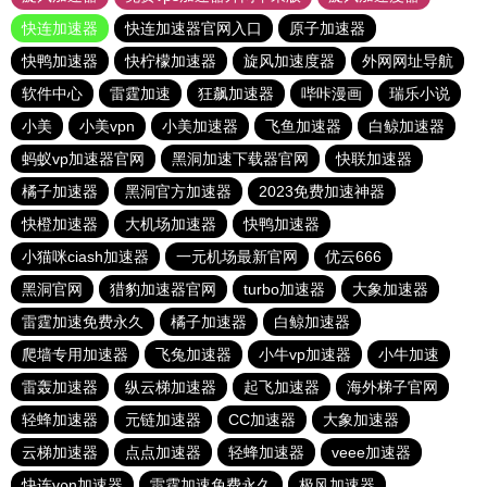
快连加速器
快连加速器官网入口
原子加速器
快鸭加速器
快柠檬加速器
旋风加速度器
外网网址导航
软件中心
雷霆加速
狂飙加速器
哔咔漫画
瑞乐小说
小美
小美vpn
小美加速器
飞鱼加速器
白鲸加速器
蚂蚁vp加速器官网
黑洞加速下载器官网
快联加速器
橘子加速器
黑洞官方加速器
2023免费加速神器
快橙加速器
大机场加速器
快鸭加速器
小猫咪ciash加速器
一元机场最新官网
优云666
黑洞官网
猎豹加速器官网
turbo加速器
大象加速器
雷霆加速免费永久
橘子加速器
白鲸加速器
爬墙专用加速器
飞兔加速器
小牛vp加速器
小牛加速
雷轰加速器
纵云梯加速器
起飞加速器
海外梯子官网
轻蜂加速器
元链加速器
CC加速器
大象加速器
云梯加速器
点点加速器
轻蜂加速器
veee加速器
快连vρn加速器
雷霆加速免费永久
极风加速器