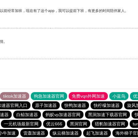
我以前经常加班，现在有了这个app，我可以提前下班，有更多的时间陪伴家人。
情。
tiktok加速器
狗急加速器官网
免费vqn外网加速
小蓝鸟
优
加速器官网入口
原子加速器
快鸭加速器
快柠檬加速器
旋风
速器
白鲸加速器
蚂蚁vp加速器官网
黑洞加速下载器官网
一元机场最新官网
优云666
黑洞官网
猎豹加速器官网
t
小牛加速
雷轰加速器
纵云梯加速器
起飞加速器
海外梯子官