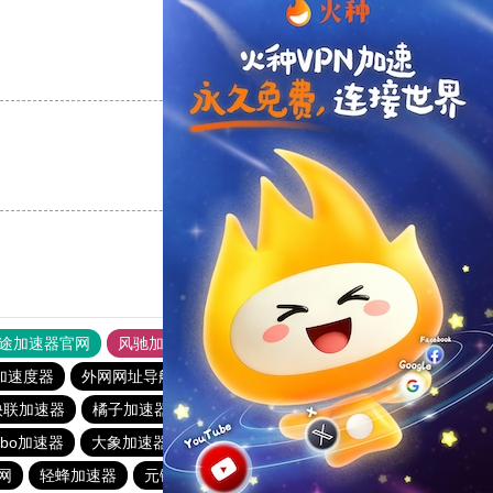
支持
[0]
反对
[0]
支持
[0]
反对
[0]
途加速器官网
风驰加速器
旋风加速器
加速度器
外网网址导航
软件中心
雷霆加速
狂飙加速器
快联加速器
橘子加速器
黑洞官方加速器
2023免费加速神器
urbo加速器
大象加速器
雷霆加速免费永久
橘子加速器
网
轻蜂加速器
元链加速器
CC加速器
大象加速器