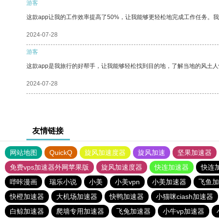
游客
这款app让我的工作效率提高了50%，让我能够更轻松地完成工作任务。
2024-07-28
游客
这款app是我旅行的好帮手，让我能够轻松找到目的地，了解当地的风土人
2024-07-28
友情链接
网站地图
QuickQ
旋风加速度器
旋风加速
坚果加速器
免费vps加速器外网苹果版
旋风加速度器
快连加速器
快连
哔咔漫画
瑞乐小说
小美
小美vpn
小美加速器
飞鱼加
快橙加速器
大机场加速器
快鸭加速器
小猫咪ciash加速器
白鲸加速器
爬墙专用加速器
飞兔加速器
小牛vp加速器