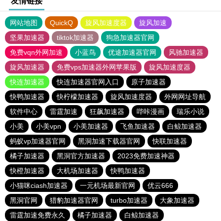
友情链接
网站地图
QuickQ
旋风加速度器
旋风加速
坚果加速器
tiktok加速器
狗急加速器官网
免费vqn外网加速
小蓝鸟
优途加速器官网
风驰加速器
旋风加速器
免费vps加速器外网苹果版
旋风加速度器
快连加速器
快连加速器官网入口
原子加速器
快鸭加速器
快柠檬加速器
旋风加速度器
外网网址导航
软件中心
雷霆加速
狂飙加速器
哔咔漫画
瑞乐小说
小美
小美vpn
小美加速器
飞鱼加速器
白鲸加速器
蚂蚁vp加速器官网
黑洞加速下载器官网
快联加速器
橘子加速器
黑洞官方加速器
2023免费加速神器
快橙加速器
大机场加速器
快鸭加速器
小猫咪ciash加速器
一元机场最新官网
优云666
黑洞官网
猎豹加速器官网
turbo加速器
大象加速器
雷霆加速免费永久
橘子加速器
白鲸加速器