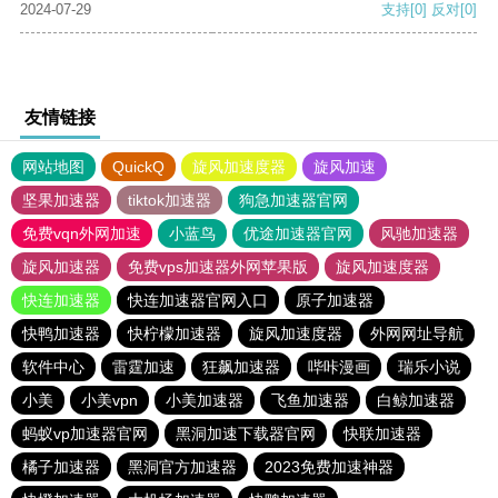
2024-07-29
支持
[0]
反对
[0]
友情链接
网站地图
QuickQ
旋风加速度器
旋风加速
坚果加速器
tiktok加速器
狗急加速器官网
免费vqn外网加速
小蓝鸟
优途加速器官网
风驰加速器
旋风加速器
免费vps加速器外网苹果版
旋风加速度器
快连加速器
快连加速器官网入口
原子加速器
快鸭加速器
快柠檬加速器
旋风加速度器
外网网址导航
软件中心
雷霆加速
狂飙加速器
哔咔漫画
瑞乐小说
小美
小美vpn
小美加速器
飞鱼加速器
白鲸加速器
蚂蚁vp加速器官网
黑洞加速下载器官网
快联加速器
橘子加速器
黑洞官方加速器
2023免费加速神器