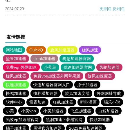
化。
2024-07-29
支持
[0]
反对
[0]
友情链接
网站地图
QuickQ
旋风加速度器
旋风加速
坚果加速器
tiktok加速器
狗急加速器官网
免费vqn外网加速
小蓝鸟
优途加速器官网
风驰加速器
旋风加速器
免费vps加速器外网苹果版
旋风加速度器
快连加速器
快连加速器官网入口
原子加速器
快鸭加速器
快柠檬加速器
旋风加速度器
外网网址导航
软件中心
雷霆加速
狂飙加速器
哔咔漫画
瑞乐小说
小美
小美vpn
小美加速器
飞鱼加速器
白鲸加速器
蚂蚁vp加速器官网
黑洞加速下载器官网
快联加速器
橘子加速器
黑洞官方加速器
2023免费加速神器