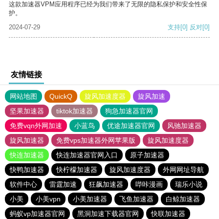
这款加速器VPM应用程序已经为我们带来了无限的隐私保护和安全性保
护。
2024-07-29
支持
[0]
反对
[0]
友情链接
网站地图
QuickQ
旋风加速度器
旋风加速
坚果加速器
tiktok加速器
狗急加速器官网
免费vqn外网加速
小蓝鸟
优途加速器官网
风驰加速器
旋风加速器
免费vps加速器外网苹果版
旋风加速度器
快连加速器
快连加速器官网入口
原子加速器
快鸭加速器
快柠檬加速器
旋风加速度器
外网网址导航
软件中心
雷霆加速
狂飙加速器
哔咔漫画
瑞乐小说
小美
小美vpn
小美加速器
飞鱼加速器
白鲸加速器
蚂蚁vp加速器官网
黑洞加速下载器官网
快联加速器