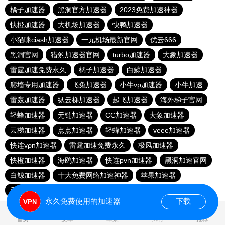
橘子加速器
黑洞官方加速器
2023免费加速神器
快橙加速器
大机场加速器
快鸭加速器
小猫咪ciash加速器
一元机场最新官网
优云666
黑洞官网
猎豹加速器官网
turbo加速器
大象加速器
雷霆加速免费永久
橘子加速器
白鲸加速器
爬墙专用加速器
飞兔加速器
小牛vp加速器
小牛加速
雷轰加速器
纵云梯加速器
起飞加速器
海外梯子官网
轻蜂加速器
元链加速器
CC加速器
大象加速器
云梯加速器
点点加速器
轻蜂加速器
veee加速器
快连vρn加速器
雷霆加速免费永久
极风加速器
快橙加速器
海鸥加速器
快连pvn加速器
黑洞加速官网
白鲸加速器
十大免费网络加速神器
苹果加速器
元链加速器
永久免费使用的加速器
下载
0.018970s
首页
安卓
苹果
排行
推荐