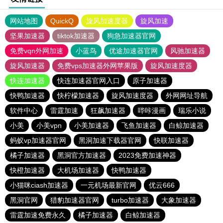
网站地图
QuickQ
旋风加速度器
旋风加速
坚果加速器
tiktok加速器
狗急加速器官网
免费vqn外网加速
小蓝鸟
优途加速器官网
风驰加速器
旋风加速器
免费vps加速器外网苹果版
旋风加速度器
快连加速器
快连加速器官网入口
原子加速器
快鸭加速器
快柠檬加速器
旋风加速度器
外网网址导航
软件中心
雷霆加速
狂飙加速器
哔咔漫画
瑞乐小说
小美
小美vpn
小美加速器
飞鱼加速器
白鲸加速器
蚂蚁vp加速器官网
黑洞加速下载器官网
快联加速器
橘子加速器
黑洞官方加速器
2023免费加速神器
快橙加速器
大机场加速器
快鸭加速器
小猫咪ciash加速器
一元机场最新官网
优云666
黑洞官网
猎豹加速器官网
turbo加速器
大象加速器
雷霆加速免费永久
橘子加速器
白鲸加速器