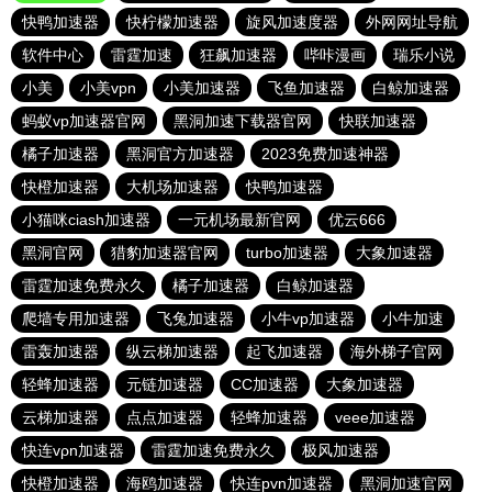
快鸭加速器
快柠檬加速器
旋风加速度器
外网网址导航
软件中心
雷霆加速
狂飙加速器
哔咔漫画
瑞乐小说
小美
小美vpn
小美加速器
飞鱼加速器
白鲸加速器
蚂蚁vp加速器官网
黑洞加速下载器官网
快联加速器
橘子加速器
黑洞官方加速器
2023免费加速神器
快橙加速器
大机场加速器
快鸭加速器
小猫咪ciash加速器
一元机场最新官网
优云666
黑洞官网
猎豹加速器官网
turbo加速器
大象加速器
雷霆加速免费永久
橘子加速器
白鲸加速器
爬墙专用加速器
飞兔加速器
小牛vp加速器
小牛加速
雷轰加速器
纵云梯加速器
起飞加速器
海外梯子官网
轻蜂加速器
元链加速器
CC加速器
大象加速器
云梯加速器
点点加速器
轻蜂加速器
veee加速器
快连vρn加速器
雷霆加速免费永久
极风加速器
快橙加速器
海鸥加速器
快连pvn加速器
黑洞加速官网