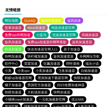
友情链接
网站地图
QuickQ
旋风加速度器
旋风加速
坚果加速器
tiktok加速器
狗急加速器官网
免费vqn外网加速
小蓝鸟
优途加速器官网
风驰加速器
旋风加速器
免费vps加速器外网苹果版
旋风加速度器
快连加速器
快连加速器官网入口
原子加速器
快鸭加速器
快柠檬加速器
旋风加速度器
外网网址导航
软件中心
雷霆加速
狂飙加速器
哔咔漫画
瑞乐小说
小美
小美vpn
小美加速器
飞鱼加速器
白鲸加速器
蚂蚁vp加速器官网
黑洞加速下载器官网
快联加速器
橘子加速器
黑洞官方加速器
2023免费加速神器
快橙加速器
大机场加速器
快鸭加速器
小猫咪ciash加速器
一元机场最新官网
优云666
黑洞官网
猎豹加速器官网
turbo加速器
大象加速器