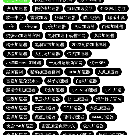
快鸭加速器
快柠檬加速器
旋风加速度器
外网网址导航
软件中心
雷霆加速
狂飙加速器
哔咔漫画
瑞乐小说
小美
小美vpn
小美加速器
飞鱼加速器
白鲸加速器
蚂蚁vp加速器官网
黑洞加速下载器官网
快联加速器
橘子加速器
黑洞官方加速器
2023免费加速神器
快橙加速器
大机场加速器
快鸭加速器
小猫咪ciash加速器
一元机场最新官网
优云666
黑洞官网
猎豹加速器官网
turbo加速器
大象加速器
雷霆加速免费永久
橘子加速器
白鲸加速器
爬墙专用加速器
飞兔加速器
小牛vp加速器
小牛加速
雷轰加速器
纵云梯加速器
起飞加速器
海外梯子官网
轻蜂加速器
元链加速器
CC加速器
大象加速器
云梯加速器
点点加速器
轻蜂加速器
veee加速器
快连vρn加速器
雷霆加速免费永久
极风加速器