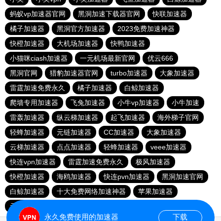
蚂蚁vp加速器官网
黑洞加速下载器官网
快联加速器
橘子加速器
黑洞官方加速器
2023免费加速神器
快橙加速器
大机场加速器
快鸭加速器
小猫咪ciash加速器
一元机场最新官网
优云666
黑洞官网
猎豹加速器官网
turbo加速器
大象加速器
雷霆加速免费永久
橘子加速器
白鲸加速器
爬墙专用加速器
飞兔加速器
小牛vp加速器
小牛加速
雷轰加速器
纵云梯加速器
起飞加速器
海外梯子官网
轻蜂加速器
元链加速器
CC加速器
大象加速器
云梯加速器
点点加速器
轻蜂加速器
veee加速器
快连vρn加速器
雷霆加速免费永久
极风加速器
快橙加速器
海鸥加速器
快连pvn加速器
黑洞加速官网
白鲸加速器
十大免费网络加速神器
苹果加速器
元链加速器
永久免费使用的加速器
下载