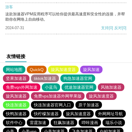
游客
这款加速器VPM应用程序可以给你提供最高速度和安全性的连接，并帮
助你在网络上自由移动。
2024-07-31
支持
[0]
反对
[0]
友情链接
网站地图
QuickQ
旋风加速度器
旋风加速
坚果加速器
tiktok加速器
狗急加速器官网
免费vqn外网加速
小蓝鸟
优途加速器官网
风驰加速器
旋风加速器
免费vps加速器外网苹果版
旋风加速度器
快连加速器
快连加速器官网入口
原子加速器
快鸭加速器
快柠檬加速器
旋风加速度器
外网网址导航
软件中心
雷霆加速
狂飙加速器
哔咔漫画
瑞乐小说
小美
小美vpn
小美加速器
飞鱼加速器
白鲸加速器