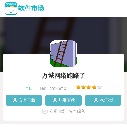
万城网络跑路了
工具
|
时间：2024-07-31
|
安卓下载
苹果下载
PC下载
安卓市场，安全绿色