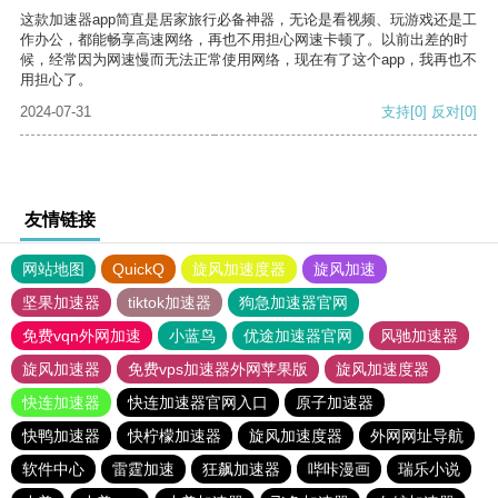
这款加速器app简直是居家旅行必备神器，无论是看视频、玩游戏还是工
作办公，都能畅享高速网络，再也不用担心网速卡顿了。以前出差的时
候，经常因为网速慢而无法正常使用网络，现在有了这个app，我再也不
用担心了。
2024-07-31
支持
[0]
反对
[0]
友情链接
网站地图
QuickQ
旋风加速度器
旋风加速
坚果加速器
tiktok加速器
狗急加速器官网
免费vqn外网加速
小蓝鸟
优途加速器官网
风驰加速器
旋风加速器
免费vps加速器外网苹果版
旋风加速度器
快连加速器
快连加速器官网入口
原子加速器
快鸭加速器
快柠檬加速器
旋风加速度器
外网网址导航
软件中心
雷霆加速
狂飙加速器
哔咔漫画
瑞乐小说