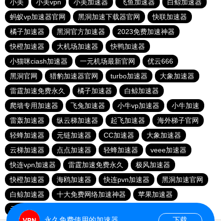
小美
小美vpn
小美加速器
飞鱼加速器
白鲸加速器
蚂蚁vp加速器官网
黑洞加速下载器官网
快联加速器
橘子加速器
黑洞官方加速器
2023免费加速神器
快橙加速器
大机场加速器
快鸭加速器
小猫咪ciash加速器
一元机场最新官网
优云666
黑洞官网
猎豹加速器官网
turbo加速器
大象加速器
雷霆加速免费永久
橘子加速器
白鲸加速器
爬墙专用加速器
飞兔加速器
小牛vp加速器
小牛加速
雷轰加速器
纵云梯加速器
起飞加速器
海外梯子官网
轻蜂加速器
元链加速器
CC加速器
大象加速器
云梯加速器
点点加速器
轻蜂加速器
veee加速器
快连vρn加速器
雷霆加速免费永久
极风加速器
快橙加速器
海鸥加速器
快连pvn加速器
黑洞加速官网
白鲸加速器
十大免费网络加速神器
苹果加速器
元链加速器
永久免费使用的加速器
下载