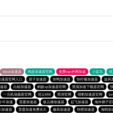
tiktok加速器
狗急加速器官网
免费vqn外网加速
小蓝鸟
优
加速器官网入口
原子加速器
快鸭加速器
快柠檬加速器
旋风
速器
白鲸加速器
蚂蚁vp加速器官网
黑洞加速下载器官网
一元机场最新官网
优云666
黑洞官网
猎豹加速器官网
t
小牛加速
雷轰加速器
纵云梯加速器
起飞加速器
海外梯子官
ρn加速器
雷霆加速免费永久
极风加速器
快橙加速器
海鸥加