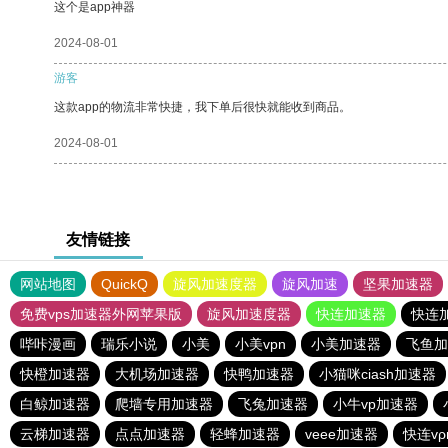
这个是app神器
2024-08-01
游客
这款app的物流非常快捷，我下单后很快就能收到商品。
2024-08-01
友情链接
网站地图
QuickQ
旋风加速度器
旋风加速
坚果加速器
免费vps加速器外网苹果版
旋风加速度器
快连加速器
快连
哔咔漫画
瑞乐小说
小美
小美vpn
小美加速器
飞鱼加
快橙加速器
大机场加速器
快鸭加速器
小猫咪ciash加速器
白鲸加速器
爬墙专用加速器
飞兔加速器
小牛vp加速器
云梯加速器
点点加速器
轻蜂加速器
veee加速器
快连v