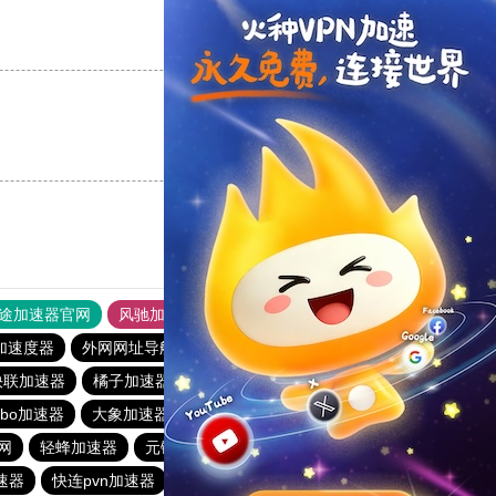
支持
[0]
反对
[0]
支持
[0]
反对
[0]
途加速器官网
风驰加速器
旋风加速器
加速度器
外网网址导航
软件中心
雷霆加速
狂飙加速器
快联加速器
橘子加速器
黑洞官方加速器
2023免费加速神器
urbo加速器
大象加速器
雷霆加速免费永久
橘子加速器
网
轻蜂加速器
元链加速器
CC加速器
大象加速器
速器
快连pvn加速器
黑洞加速官网
白鲸加速器