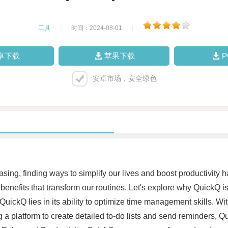
工具
|
时间：2024-08-01
|
卓下载
苹果下载
安卓市场，安全绿色
asing, finding ways to simplify our lives and boost productivity
enefits that transform our routines. Let's explore why QuickQ is
ckQ lies in its ability to optimize time management skills. Wit
ing a platform to create detailed to-do lists and send reminders,