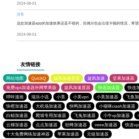
2024-08-01
游客
这款加速器app的加速效果还是不错的，但偶尔也会出现卡顿的情况，希
2024-08-01
友情链接
网站地图
QuickQ
旋风加速度器
旋风加速
坚果加速器
免费vps加速器外网苹果版
旋风加速度器
快连加速器
快连
哔咔漫画
瑞乐小说
小美
小美vpn
小美加速器
飞鱼加
快橙加速器
大机场加速器
快鸭加速器
小猫咪ciash加速器
白鲸加速器
爬墙专用加速器
飞兔加速器
小牛vp加速器
云梯加速器
点点加速器
轻蜂加速器
veee加速器
快连v
十大免费网络加速神器
苹果加速器
元链加速器