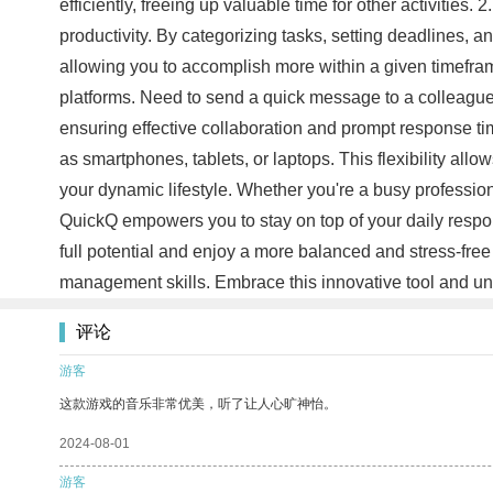
efficiently, freeing up valuable time for other activiti
productivity. By categorizing tasks, setting deadlines,
allowing you to accomplish more within a given timefr
platforms. Need to send a quick message to a colleague
ensuring effective collaboration and prompt response t
as smartphones, tablets, or laptops. This flexibility al
your dynamic lifestyle. Whether you're a busy professio
QuickQ empowers you to stay on top of your daily respons
full potential and enjoy a more balanced and stress-free 
management skills. Embrace this innovative tool and unl
评论
游客
这款游戏的音乐非常优美，听了让人心旷神怡。
2024-08-01
游客