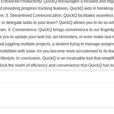
es. 2. Enhanced Productivity: QuickQ encourages a focused and or
 and providing progress tracking features, QuickQ aids in break
ame. 3. Streamlined Communication: QuickQ facilitates seamles
 or delegate tasks to your team? QuickQ allows you to do so wit
imes. 4. Convenience: QuickQ brings convenience to our fingerti
lows you to update your task list, set reminders, or even make la
nal juggling multiple projects, a student trying to manage ass
ibilities with ease. As you become more accustomed to its feature
lifestyle. In conclusion, QuickQ is an invaluable tool that simpli
ock the realm of efficiency and convenience that QuickQ has to 