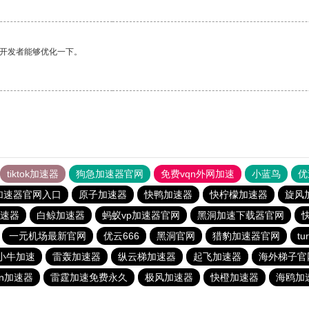
望开发者能够优化一下。
tiktok加速器
狗急加速器官网
免费vqn外网加速
小蓝鸟
优
加速器官网入口
原子加速器
快鸭加速器
快柠檬加速器
旋风
速器
白鲸加速器
蚂蚁vp加速器官网
黑洞加速下载器官网
一元机场最新官网
优云666
黑洞官网
猎豹加速器官网
t
小牛加速
雷轰加速器
纵云梯加速器
起飞加速器
海外梯子官
ρn加速器
雷霆加速免费永久
极风加速器
快橙加速器
海鸥加