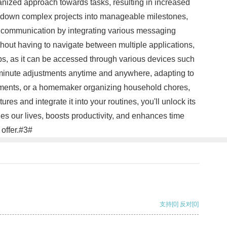
ganized approach towards tasks, resulting in increased
ing down complex projects into manageable milestones,
s communication by integrating various messaging
hout having to navigate between multiple applications,
ps, as it can be accessed through various devices such
st-minute adjustments anytime and anywhere, adapting to
ignments, or a homemaker organizing household chores,
s and integrate it into your routines, you'll unlock its
fies our lives, boosts productivity, and enhances time
offer.#3#
支持
[0]
反对
[0]