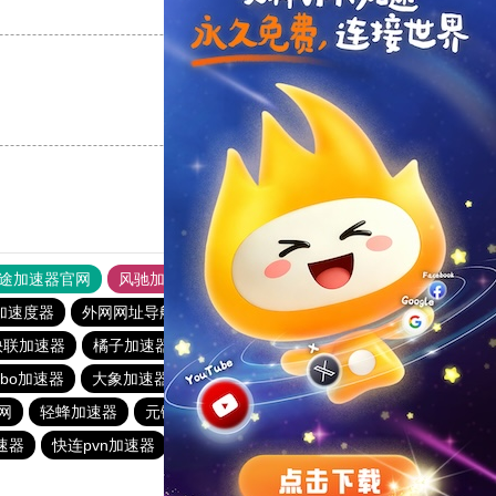
支持
[0]
反对
[0]
支持
[0]
反对
[0]
途加速器官网
风驰加速器
旋风加速器
加速度器
外网网址导航
软件中心
雷霆加速
狂飙加速器
快联加速器
橘子加速器
黑洞官方加速器
2023免费加速神器
urbo加速器
大象加速器
雷霆加速免费永久
橘子加速器
网
轻蜂加速器
元链加速器
CC加速器
大象加速器
速器
快连pvn加速器
黑洞加速官网
白鲸加速器