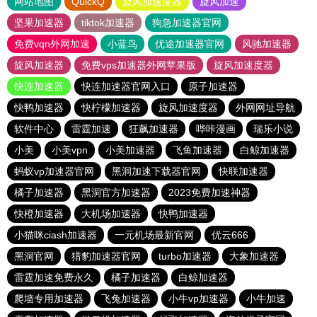
网站地图
QuickQ
旋风加速度器
旋风加速
坚果加速器
tiktok加速器
狗急加速器官网
免费vqn外网加速
小蓝鸟
优途加速器官网
风驰加速器
旋风加速器
免费vps加速器外网苹果版
旋风加速度器
快连加速器
快连加速器官网入口
原子加速器
快鸭加速器
快柠檬加速器
旋风加速度器
外网网址导航
软件中心
雷霆加速
狂飙加速器
哔咔漫画
瑞乐小说
小美
小美vpn
小美加速器
飞鱼加速器
白鲸加速器
蚂蚁vp加速器官网
黑洞加速下载器官网
快联加速器
橘子加速器
黑洞官方加速器
2023免费加速神器
快橙加速器
大机场加速器
快鸭加速器
小猫咪ciash加速器
一元机场最新官网
优云666
黑洞官网
猎豹加速器官网
turbo加速器
大象加速器
雷霆加速免费永久
橘子加速器
白鲸加速器
爬墙专用加速器
飞兔加速器
小牛vp加速器
小牛加速