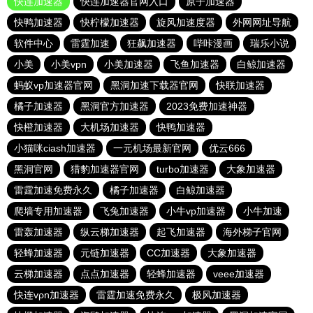
快连加速器
快连加速器官网入口
原子加速器
快鸭加速器
快柠檬加速器
旋风加速度器
外网网址导航
软件中心
雷霆加速
狂飙加速器
哔咔漫画
瑞乐小说
小美
小美vpn
小美加速器
飞鱼加速器
白鲸加速器
蚂蚁vp加速器官网
黑洞加速下载器官网
快联加速器
橘子加速器
黑洞官方加速器
2023免费加速神器
快橙加速器
大机场加速器
快鸭加速器
小猫咪ciash加速器
一元机场最新官网
优云666
黑洞官网
猎豹加速器官网
turbo加速器
大象加速器
雷霆加速免费永久
橘子加速器
白鲸加速器
爬墙专用加速器
飞兔加速器
小牛vp加速器
小牛加速
雷轰加速器
纵云梯加速器
起飞加速器
海外梯子官网
轻蜂加速器
元链加速器
CC加速器
大象加速器
云梯加速器
点点加速器
轻蜂加速器
veee加速器
快连vρn加速器
雷霆加速免费永久
极风加速器