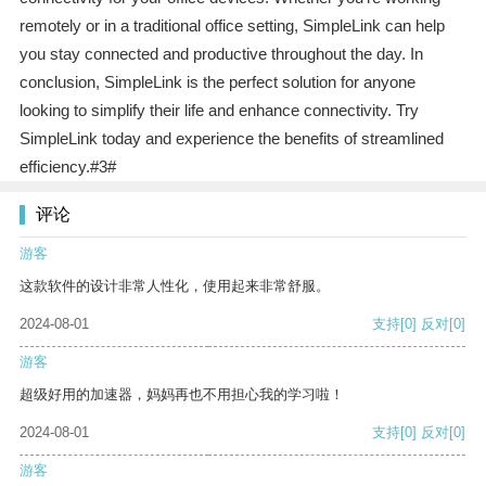
remotely or in a traditional office setting, SimpleLink can help
you stay connected and productive throughout the day. In
conclusion, SimpleLink is the perfect solution for anyone
looking to simplify their life and enhance connectivity. Try
SimpleLink today and experience the benefits of streamlined
efficiency.#3#
评论
游客
这款软件的设计非常人性化，使用起来非常舒服。
2024-08-01
支持
[0]
反对
[0]
游客
超级好用的加速器，妈妈再也不用担心我的学习啦！
2024-08-01
支持
[0]
反对
[0]
游客