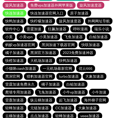
旋风加速器
免费vps加速器外网苹果版
旋风加速度器
快连加速器
快连加速器官网入口
原子加速器
快鸭加速器
快柠檬加速器
旋风加速度器
外网网址导航
软件中心
雷霆加速
狂飙加速器
哔咔漫画
瑞乐小说
小美
小美vpn
小美加速器
飞鱼加速器
白鲸加速器
蚂蚁vp加速器官网
黑洞加速下载器官网
快联加速器
橘子加速器
黑洞官方加速器
2023免费加速神器
快橙加速器
大机场加速器
快鸭加速器
小猫咪ciash加速器
一元机场最新官网
优云666
黑洞官网
猎豹加速器官网
turbo加速器
大象加速器
雷霆加速免费永久
橘子加速器
白鲸加速器
爬墙专用加速器
飞兔加速器
小牛vp加速器
小牛加速
雷轰加速器
纵云梯加速器
起飞加速器
海外梯子官网
轻蜂加速器
元链加速器
CC加速器
大象加速器
云梯加速器
点点加速器
轻蜂加速器
veee加速器