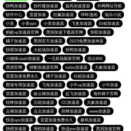
快鸭加速器
快柠檬加速器
旋风加速度器
外网网址导航
软件中心
雷霆加速
狂飙加速器
哔咔漫画
瑞乐小说
小美
小美vpn
小美加速器
飞鱼加速器
白鲸加速器
蚂蚁vp加速器官网
黑洞加速下载器官网
快联加速器
橘子加速器
黑洞官方加速器
2023免费加速神器
快橙加速器
大机场加速器
快鸭加速器
小猫咪ciash加速器
一元机场最新官网
优云666
黑洞官网
猎豹加速器官网
turbo加速器
大象加速器
雷霆加速免费永久
橘子加速器
白鲸加速器
爬墙专用加速器
飞兔加速器
小牛vp加速器
小牛加速
雷轰加速器
纵云梯加速器
起飞加速器
海外梯子官网
轻蜂加速器
元链加速器
CC加速器
大象加速器
云梯加速器
点点加速器
轻蜂加速器
veee加速器
快连vρn加速器
雷霆加速免费永久
极风加速器
快橙加速器
海鸥加速器
快连pvn加速器
黑洞加速官网