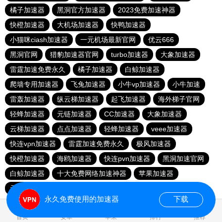
橘子加速器
黑洞官方加速器
2023免费加速神器
快橙加速器
大机场加速器
快鸭加速器
小猫咪ciash加速器
一元机场最新官网
优云666
黑洞官网
猎豹加速器官网
turbo加速器
大象加速器
雷霆加速免费永久
橘子加速器
白鲸加速器
爬墙专用加速器
飞兔加速器
小牛vp加速器
小牛加速
雷轰加速器
纵云梯加速器
起飞加速器
海外梯子官网
轻蜂加速器
元链加速器
CC加速器
大象加速器
云梯加速器
点点加速器
轻蜂加速器
veee加速器
快连vρn加速器
雷霆加速免费永久
极风加速器
快橙加速器
海鸥加速器
快连pvn加速器
黑洞加速官网
白鲸加速器
十大免费网络加速神器
苹果加速器
元链加速器
永久免费使用的加速器
下载
0.033976s
首页
安卓
苹果
排行
推荐