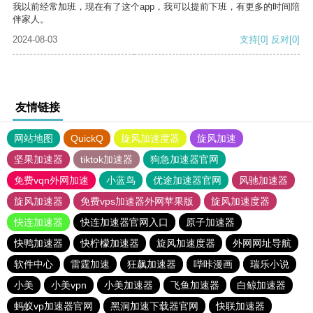
我以前经常加班，现在有了这个app，我可以提前下班，有更多的时间陪
伴家人。
2024-08-03
支持
[0]
反对
[0]
友情链接
网站地图
QuickQ
旋风加速度器
旋风加速
坚果加速器
tiktok加速器
狗急加速器官网
免费vqn外网加速
小蓝鸟
优途加速器官网
风驰加速器
旋风加速器
免费vps加速器外网苹果版
旋风加速度器
快连加速器
快连加速器官网入口
原子加速器
快鸭加速器
快柠檬加速器
旋风加速度器
外网网址导航
软件中心
雷霆加速
狂飙加速器
哔咔漫画
瑞乐小说
小美
小美vpn
小美加速器
飞鱼加速器
白鲸加速器
蚂蚁vp加速器官网
黑洞加速下载器官网
快联加速器