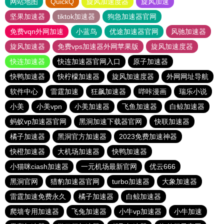
网站地图
QuickQ
旋风加速度器
旋风加速
坚果加速器
tiktok加速器
狗急加速器官网
免费vqn外网加速
小蓝鸟
优途加速器官网
风驰加速器
旋风加速器
免费vps加速器外网苹果版
旋风加速度器
快连加速器
快连加速器官网入口
原子加速器
快鸭加速器
快柠檬加速器
旋风加速度器
外网网址导航
软件中心
雷霆加速
狂飙加速器
哔咔漫画
瑞乐小说
小美
小美vpn
小美加速器
飞鱼加速器
白鲸加速器
蚂蚁vp加速器官网
黑洞加速下载器官网
快联加速器
橘子加速器
黑洞官方加速器
2023免费加速神器
快橙加速器
大机场加速器
快鸭加速器
小猫咪ciash加速器
一元机场最新官网
优云666
黑洞官网
猎豹加速器官网
turbo加速器
大象加速器
雷霆加速免费永久
橘子加速器
白鲸加速器
爬墙专用加速器
飞兔加速器
小牛vp加速器
小牛加速