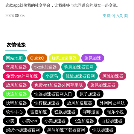
这款app就像我的社交平台，让我能够与志同道合的朋友一起交流。
2024-08-05
支持
[0]
反对
[0]
友情链接
网站地图
QuickQ
旋风加速度器
旋风加速
坚果加速器
tiktok加速器
狗急加速器官网
免费vqn外网加速
小蓝鸟
优途加速器官网
风驰加速器
旋风加速器
免费vps加速器外网苹果版
旋风加速度器
快连加速器
快连加速器官网入口
原子加速器
快鸭加速器
快柠檬加速器
旋风加速度器
外网网址导航
软件中心
雷霆加速
狂飙加速器
哔咔漫画
瑞乐小说
小美
小美vpn
小美加速器
飞鱼加速器
白鲸加速器
蚂蚁vp加速器官网
黑洞加速下载器官网
快联加速器