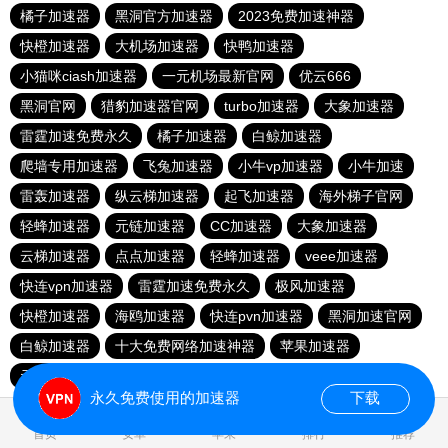
橘子加速器
黑洞官方加速器
2023免费加速神器
快橙加速器
大机场加速器
快鸭加速器
小猫咪ciash加速器
一元机场最新官网
优云666
黑洞官网
猎豹加速器官网
turbo加速器
大象加速器
雷霆加速免费永久
橘子加速器
白鲸加速器
爬墙专用加速器
飞兔加速器
小牛vp加速器
小牛加速
雷轰加速器
纵云梯加速器
起飞加速器
海外梯子官网
轻蜂加速器
元链加速器
CC加速器
大象加速器
云梯加速器
点点加速器
轻蜂加速器
veee加速器
快连vρn加速器
雷霆加速免费永久
极风加速器
快橙加速器
海鸥加速器
快连pvn加速器
黑洞加速官网
白鲸加速器
十大免费网络加速神器
苹果加速器
元链加速器
永久免费使用的加速器
下载
0.034170s
首页
安卓
苹果
排行
推荐