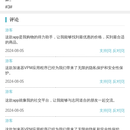
#3#
评论
游客
这款app是我购物的得力助手，让我能够找到最优惠的价格，买到最合适
的商品。
2024-08-05
支持
[0]
反对
[0]
游客
这款加速器VPM应用程序已经为我们带来了无限的隐私保护和安全性保
护。
2024-08-05
支持
[0]
反对
[0]
游客
这款app就像我的社交平台，让我能够与志同道合的朋友一起交流。
2024-08-05
支持
[0]
反对
[0]
游客
这款加速器VPM应用程序已经为我们带来了无限的隐私和安全性保护。