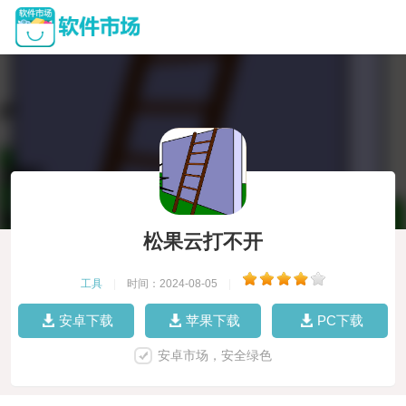
松果云打不开
工具
|
时间：2024-08-05
|
安卓下载
苹果下载
PC下载
安卓市场，安全绿色