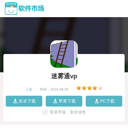
迷雾通vp
工具
|
时间：2024-08-05
|
安卓下载
苹果下载
PC下载
安卓市场，安全绿色