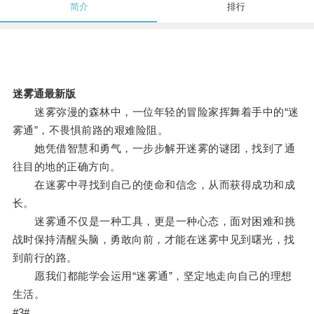
简介
排行
迷雾通最新版
迷雾弥漫的森林中，一位年轻的冒险家挥舞着手中的“迷
雾通”，不畏惧前路的艰难险阻。
她凭借智慧和勇气，一步步解开迷雾的谜团，找到了通
往目的地的正确方向。
在迷雾中寻找到自己的使命和信念，从而获得成功和成
长。
迷雾通不仅是一种工具，更是一种心态，面对困难和挑
战时保持清醒头脑，勇敢向前，才能在迷雾中见到曙光，找
到前行的路。
愿我们都能学会运用“迷雾通”，坚定地走向自己的理想
生活。
#3#