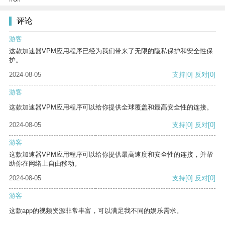
评论
游客
这款加速器VPM应用程序已经为我们带来了无限的隐私保护和安全性保
护。
2024-08-05
支持
[0]
反对
[0]
游客
这款加速器VPM应用程序可以给你提供全球覆盖和最高安全性的连接。
2024-08-05
支持
[0]
反对
[0]
游客
这款加速器VPM应用程序可以给你提供最高速度和安全性的连接，并帮
助你在网络上自由移动。
2024-08-05
支持
[0]
反对
[0]
游客
这款app的视频资源非常丰富，可以满足我不同的娱乐需求。