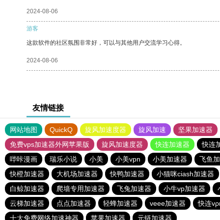
2024-08-06
游客
这款软件的社区氛围非常好，可以与其他用户交流学习心得。
2024-08-06
友情链接
网站地图
QuickQ
旋风加速度器
旋风加速
坚果加速器
免费vps加速器外网苹果版
旋风加速度器
快连加速器
快连
哔咔漫画
瑞乐小说
小美
小美vpn
小美加速器
飞鱼加
快橙加速器
大机场加速器
快鸭加速器
小猫咪ciash加速器
白鲸加速器
爬墙专用加速器
飞兔加速器
小牛vp加速器
云梯加速器
点点加速器
轻蜂加速器
veee加速器
快连v
十大免费网络加速神器
苹果加速器
元链加速器