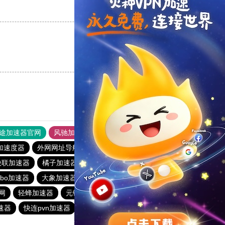
支持
[0]
反对
[0]
支持
[0]
反对
[0]
途加速器官网
风驰加速器
旋风加速器
加速度器
外网网址导航
软件中心
雷霆加速
狂飙加速器
快联加速器
橘子加速器
黑洞官方加速器
2023免费加速神器
urbo加速器
大象加速器
雷霆加速免费永久
橘子加速器
网
轻蜂加速器
元链加速器
CC加速器
大象加速器
速器
快连pvn加速器
黑洞加速官网
白鲸加速器