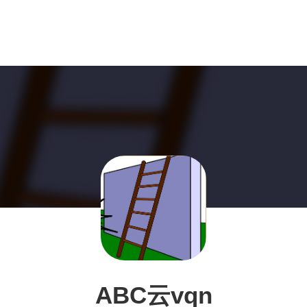
ABC云vqn