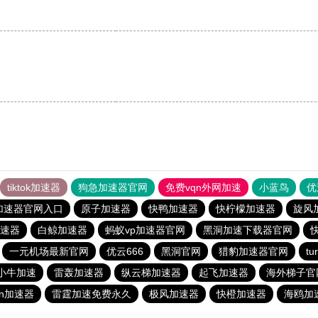
tiktok加速器
狗急加速器官网
免费vqn外网加速
小蓝鸟
优
加速器官网入口
原子加速器
快鸭加速器
快柠檬加速器
旋风
速器
白鲸加速器
蚂蚁vp加速器官网
黑洞加速下载器官网
一元机场最新官网
优云666
黑洞官网
猎豹加速器官网
t
小牛加速
雷轰加速器
纵云梯加速器
起飞加速器
海外梯子官
ρn加速器
雷霆加速免费永久
极风加速器
快橙加速器
海鸥加