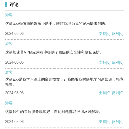
评论
游客
这款app就像我的娱乐小助手，随时随地为我的娱乐提供帮助。
2024-08-06
支持
[0]
反对
[0]
游客
这款加速器VPM应用程序提供了顶级的安全性和隐私保护。
2024-08-06
支持
[0]
反对
[0]
游客
这款app是我学习路上的良师益友，让我能够随时随地学习新知识，拓宽
视野。
2024-08-06
支持
[0]
反对
[0]
游客
这款软件的售后服务非常好，遇到问题都能得到及时解决。
2024-08-06
支持
[0]
反对
[0]