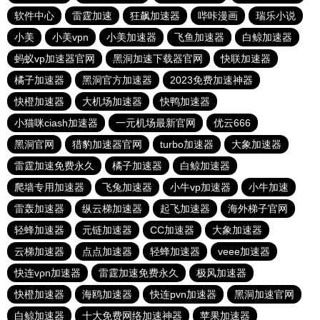
软件中心
雷霆加速
狂飙加速器
哔咔漫画
瑞乐小说
小美
小美vpn
小美加速器
飞鱼加速器
白鲸加速器
蚂蚁vp加速器官网
黑洞加速下载器官网
快联加速器
橘子加速器
黑洞官方加速器
2023免费加速神器
快橙加速器
大机场加速器
快鸭加速器
小猫咪ciash加速器
一元机场最新官网
优云666
黑洞官网
猎豹加速器官网
turbo加速器
大象加速器
雷霆加速免费永久
橘子加速器
白鲸加速器
爬墙专用加速器
飞兔加速器
小牛vp加速器
小牛加速
雷轰加速器
纵云梯加速器
起飞加速器
海外梯子官网
轻蜂加速器
元链加速器
CC加速器
大象加速器
云梯加速器
点点加速器
轻蜂加速器
veee加速器
快连vρn加速器
雷霆加速免费永久
极风加速器
快橙加速器
海鸥加速器
快连pvn加速器
黑洞加速官网
白鲸加速器
十大免费网络加速神器
苹果加速器