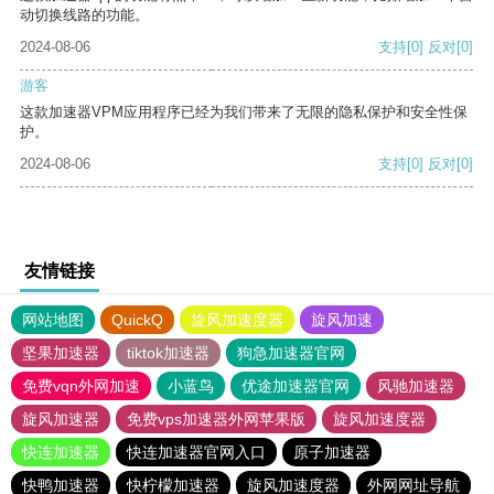
动切换线路的功能。
2024-08-06
支持
[0]
反对
[0]
游客
这款加速器VPM应用程序已经为我们带来了无限的隐私保护和安全性保
护。
2024-08-06
支持
[0]
反对
[0]
友情链接
网站地图
QuickQ
旋风加速度器
旋风加速
坚果加速器
tiktok加速器
狗急加速器官网
免费vqn外网加速
小蓝鸟
优途加速器官网
风驰加速器
旋风加速器
免费vps加速器外网苹果版
旋风加速度器
快连加速器
快连加速器官网入口
原子加速器
快鸭加速器
快柠檬加速器
旋风加速度器
外网网址导航