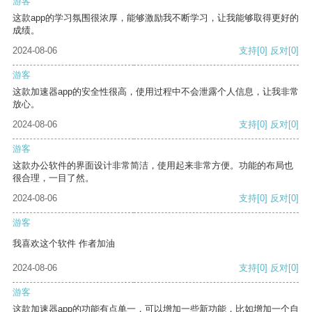
游客
这款app的学习氛围很浓厚，能够激励我不断学习，让我能够取得更好的
成绩。
2024-08-06
支持
[0]
反对
[0]
游客
这款加速器app的安全性很高，使用过程中不会泄露个人信息，让我非常
放心。
2024-08-06
支持
[0]
反对
[0]
游客
这款办公软件的界面设计非常简洁，使用起来非常方便。功能的布局也
很合理，一目了然。
2024-08-06
支持
[0]
反对
[0]
游客
我喜欢这个软件 作者加油
2024-08-06
支持
[0]
反对
[0]
游客
这款加速器app的功能有点单一，可以增加一些新功能，比如增加一个自