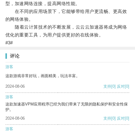
型，加速网络连接，提高网络性能。
在不同的应用场景下，它能够带给用户更流畅、更高效
的网络体验。
随着云计算技术的不断发展，云云云加速器将成为网络
优化的重要工具，为用户提供更好的在线体验。
#3#
评论
游客
这款游戏非常好玩，画面精美，玩法丰富。
2024-08-06
支持
[0]
反对
[0]
游客
这款加速器VPM应用程序已经为我们带来了无限的隐私保护和安全性保
护。
2024-08-06
支持
[0]
反对
[0]
游客