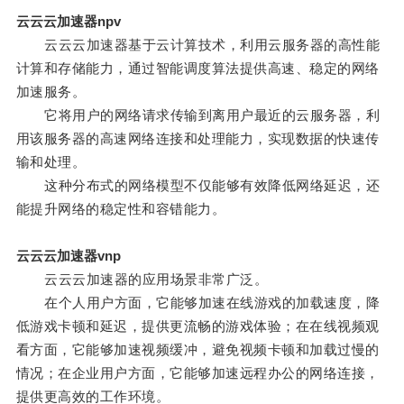
云云云加速器npv
云云云加速器基于云计算技术，利用云服务器的高性能
计算和存储能力，通过智能调度算法提供高速、稳定的网络
加速服务。
它将用户的网络请求传输到离用户最近的云服务器，利
用该服务器的高速网络连接和处理能力，实现数据的快速传
输和处理。
这种分布式的网络模型不仅能够有效降低网络延迟，还
能提升网络的稳定性和容错能力。
云云云加速器vnp
云云云加速器的应用场景非常广泛。
在个人用户方面，它能够加速在线游戏的加载速度，降
低游戏卡顿和延迟，提供更流畅的游戏体验；在在线视频观
看方面，它能够加速视频缓冲，避免视频卡顿和加载过慢的
情况；在企业用户方面，它能够加速远程办公的网络连接，
提供更高效的工作环境。