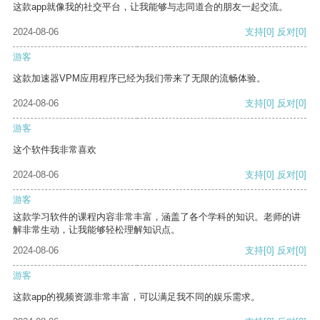
这款app就像我的社交平台，让我能够与志同道合的朋友一起交流。
2024-08-06
支持
[0]
反对
[0]
游客
这款加速器VPM应用程序已经为我们带来了无限的流畅体验。
2024-08-06
支持
[0]
反对
[0]
游客
这个软件我非常喜欢
2024-08-06
支持
[0]
反对
[0]
游客
这款学习软件的课程内容非常丰富，涵盖了各个学科的知识。老师的讲
解非常生动，让我能够轻松理解知识点。
2024-08-06
支持
[0]
反对
[0]
游客
这款app的视频资源非常丰富，可以满足我不同的娱乐需求。