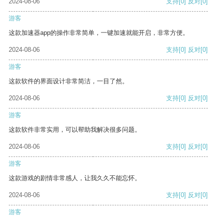
2024-08-06
支持
[0]
反对
[0]
游客
这款加速器app的操作非常简单，一键加速就能开启，非常方便。
2024-08-06
支持
[0]
反对
[0]
游客
这款软件的界面设计非常简洁，一目了然。
2024-08-06
支持
[0]
反对
[0]
游客
这款软件非常实用，可以帮助我解决很多问题。
2024-08-06
支持
[0]
反对
[0]
游客
这款游戏的剧情非常感人，让我久久不能忘怀。
2024-08-06
支持
[0]
反对
[0]
游客