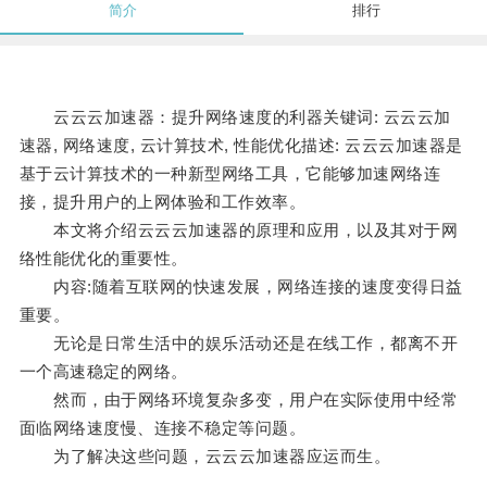
简介
排行
云云云加速器：提升网络速度的利器关键词: 云云云加
速器, 网络速度, 云计算技术, 性能优化描述: 云云云加速器是
基于云计算技术的一种新型网络工具，它能够加速网络连
接，提升用户的上网体验和工作效率。
本文将介绍云云云加速器的原理和应用，以及其对于网
络性能优化的重要性。
内容:随着互联网的快速发展，网络连接的速度变得日益
重要。
无论是日常生活中的娱乐活动还是在线工作，都离不开
一个高速稳定的网络。
然而，由于网络环境复杂多变，用户在实际使用中经常
面临网络速度慢、连接不稳定等问题。
为了解决这些问题，云云云加速器应运而生。