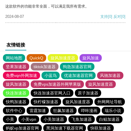
这款软件的功能非常全面，可以满足我所有需求。
2024-08-07
支持
[0]
反对
[0]
友情链接
网站地图
QuickQ
旋风加速度器
旋风加速
坚果加速器
tiktok加速器
狗急加速器官网
免费vqn外网加速
小蓝鸟
优途加速器官网
风驰加速器
旋风加速器
免费vps加速器外网苹果版
旋风加速度器
快连加速器
快连加速器官网入口
原子加速器
快鸭加速器
快柠檬加速器
旋风加速度器
外网网址导航
软件中心
雷霆加速
狂飙加速器
哔咔漫画
瑞乐小说
小美
小美vpn
小美加速器
飞鱼加速器
白鲸加速器
蚂蚁vp加速器官网
黑洞加速下载器官网
快联加速器