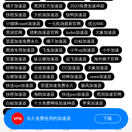
橘子加速器
黑洞官方加速器
2023免费加速神器
快橙加速器
大机场加速器
快鸭加速器
小猫咪ciash加速器
一元机场最新官网
优云666
黑洞官网
猎豹加速器官网
turbo加速器
大象加速器
雷霆加速免费永久
橘子加速器
白鲸加速器
爬墙专用加速器
飞兔加速器
小牛vp加速器
小牛加速
雷轰加速器
纵云梯加速器
起飞加速器
海外梯子官网
轻蜂加速器
元链加速器
CC加速器
大象加速器
云梯加速器
点点加速器
轻蜂加速器
veee加速器
快连vρn加速器
雷霆加速免费永久
极风加速器
快橙加速器
海鸥加速器
快连pvn加速器
黑洞加速官网
白鲸加速器
十大免费网络加速神器
苹果加速器
元链加速器
永久免费使用的加速器
下载
0.020225s
首页
安卓
苹果
排行
推荐