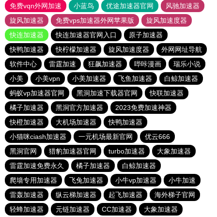
免费vqn外网加速
小蓝鸟
优途加速器官网
风驰加速器
旋风加速器
免费vps加速器外网苹果版
旋风加速度器
快连加速器
快连加速器官网入口
原子加速器
快鸭加速器
快柠檬加速器
旋风加速度器
外网网址导航
软件中心
雷霆加速
狂飙加速器
哔咔漫画
瑞乐小说
小美
小美vpn
小美加速器
飞鱼加速器
白鲸加速器
蚂蚁vp加速器官网
黑洞加速下载器官网
快联加速器
橘子加速器
黑洞官方加速器
2023免费加速神器
快橙加速器
大机场加速器
快鸭加速器
小猫咪ciash加速器
一元机场最新官网
优云666
黑洞官网
猎豹加速器官网
turbo加速器
大象加速器
雷霆加速免费永久
橘子加速器
白鲸加速器
爬墙专用加速器
飞兔加速器
小牛vp加速器
小牛加速
雷轰加速器
纵云梯加速器
起飞加速器
海外梯子官网
轻蜂加速器
元链加速器
CC加速器
大象加速器