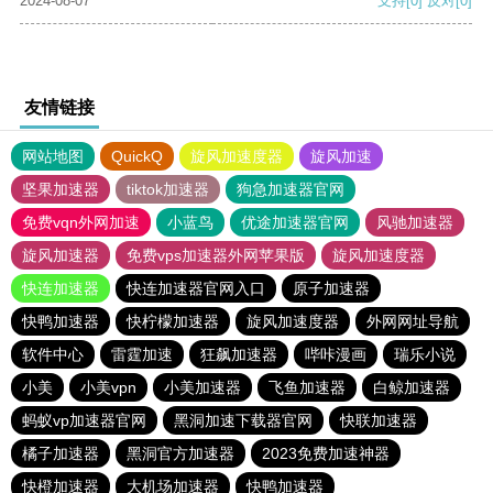
2024-08-07
支持
[0]
反对
[0]
友情链接
网站地图
QuickQ
旋风加速度器
旋风加速
坚果加速器
tiktok加速器
狗急加速器官网
免费vqn外网加速
小蓝鸟
优途加速器官网
风驰加速器
旋风加速器
免费vps加速器外网苹果版
旋风加速度器
快连加速器
快连加速器官网入口
原子加速器
快鸭加速器
快柠檬加速器
旋风加速度器
外网网址导航
软件中心
雷霆加速
狂飙加速器
哔咔漫画
瑞乐小说
小美
小美vpn
小美加速器
飞鱼加速器
白鲸加速器
蚂蚁vp加速器官网
黑洞加速下载器官网
快联加速器
橘子加速器
黑洞官方加速器
2023免费加速神器
快橙加速器
大机场加速器
快鸭加速器