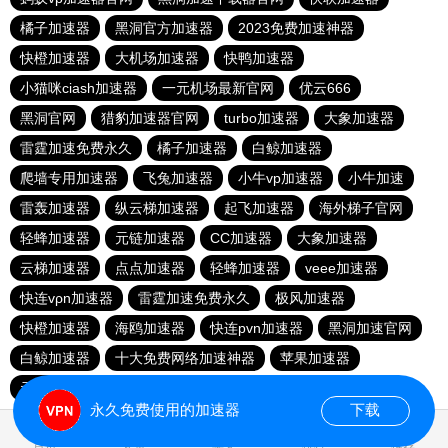
橘子加速器
黑洞官方加速器
2023免费加速神器
快橙加速器
大机场加速器
快鸭加速器
小猫咪ciash加速器
一元机场最新官网
优云666
黑洞官网
猎豹加速器官网
turbo加速器
大象加速器
雷霆加速免费永久
橘子加速器
白鲸加速器
爬墙专用加速器
飞兔加速器
小牛vp加速器
小牛加速
雷轰加速器
纵云梯加速器
起飞加速器
海外梯子官网
轻蜂加速器
元链加速器
CC加速器
大象加速器
云梯加速器
点点加速器
轻蜂加速器
veee加速器
快连vρn加速器
雷霆加速免费永久
极风加速器
快橙加速器
海鸥加速器
快连pvn加速器
黑洞加速官网
白鲸加速器
十大免费网络加速神器
苹果加速器
元链加速器
永久免费使用的加速器
下载
0.053024s
首页
安卓
苹果
排行
推荐