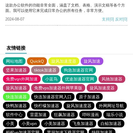
这款办公软件的功能非常全面，涵盖了文档、表格、演示文稿等各个方
面。我可以使用它来完成日常办公的所有任务，非常方便。
2024-08-07
支持
[0]
反对
[0]
友情链接
网站地图
QuickQ
旋风加速度器
旋风加速
坚果加速器
tiktok加速器
狗急加速器官网
免费vqn外网加速
小蓝鸟
优途加速器官网
风驰加速器
旋风加速器
免费vps加速器外网苹果版
旋风加速度器
快连加速器
快连加速器官网入口
原子加速器
快鸭加速器
快柠檬加速器
旋风加速度器
外网网址导航
软件中心
雷霆加速
狂飙加速器
哔咔漫画
瑞乐小说
小美
小美vpn
小美加速器
飞鱼加速器
白鲸加速器
蚂蚁vp加速器官网
黑洞加速下载器官网
快联加速器