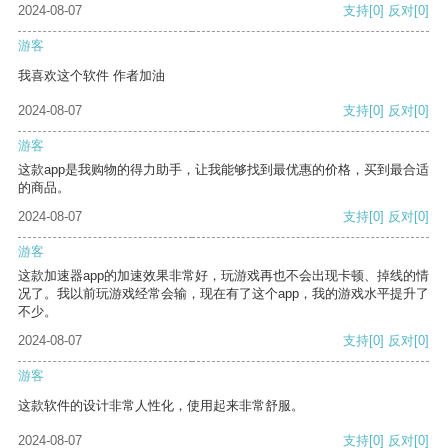
2024-08-07
支持
[0]
反对
[0]
游客
我喜欢这个软件 作者加油
2024-08-07
支持
[0]
反对
[0]
游客
这款app是我购物的得力助手，让我能够找到最优惠的价格，买到最合适
的商品。
2024-08-07
支持
[0]
反对
[0]
游客
这款加速器app的加速效果非常好，玩游戏再也不会出现卡顿、掉线的情
况了。我以前玩游戏经常会输，现在有了这个app，我的游戏水平提升了
不少。
2024-08-07
支持
[0]
反对
[0]
游客
这款软件的设计非常人性化，使用起来非常舒服。
2024-08-07
支持
[0]
反对
[0]