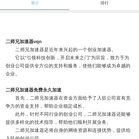
简介
排行
二师兄加速器vqn
二师兄加速器是近年来兴起的一个创业加速器。
它以“引领科技创新，开启未来之门”为宗旨，致力于为
创业公司提供全方位的支持和服务，使他们能够成为卓越的
企业。
二师兄加速器免费永久加速
首先，二师兄加速器在资金方面给予了入驻公司富有竞
争力的资金支持，帮助企业稳定成长。
此外，针对不同行业的创业公司，二师兄加速器还能够
提供多样化的技术指导，帮助他们顺利开展业务。
二师兄加速器还将自身的网络资源和连接优势，提供给
入驻的创业公司。