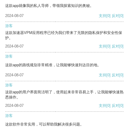
这款app就像我的私人导师，带领我探索知识的奥秘。
2024-08-07
支持
[0]
反对
[0]
游客
这款加速器VPM应用程序已经为我们带来了无限的隐私保护和安全性保
护。
2024-08-07
支持
[0]
反对
[0]
游客
这款app的路线规划非常精准，让我能够快速到达目的地。
2024-08-07
支持
[0]
反对
[0]
游客
这款app的用户界面简洁明了，使用起来非常容易上手，让我能够快速熟
悉操作。
2024-08-07
支持
[0]
反对
[0]
游客
这款软件非常实用，可以帮助我解决很多问题。