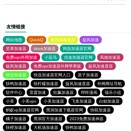
友情链接
网站地图
QuickQ
旋风加速度器
旋风加速
坚果加速器
tiktok加速器
狗急加速器官网
免费vqn外网加速
小蓝鸟
优途加速器官网
风驰加速器
旋风加速器
免费vps加速器外网苹果版
旋风加速度器
快连加速器
快连加速器官网入口
原子加速器
快鸭加速器
快柠檬加速器
旋风加速度器
外网网址导航
软件中心
雷霆加速
狂飙加速器
哔咔漫画
瑞乐小说
小美
小美vpn
小美加速器
飞鱼加速器
白鲸加速器
蚂蚁vp加速器官网
黑洞加速下载器官网
快联加速器
橘子加速器
黑洞官方加速器
2023免费加速神器
快橙加速器
大机场加速器
快鸭加速器