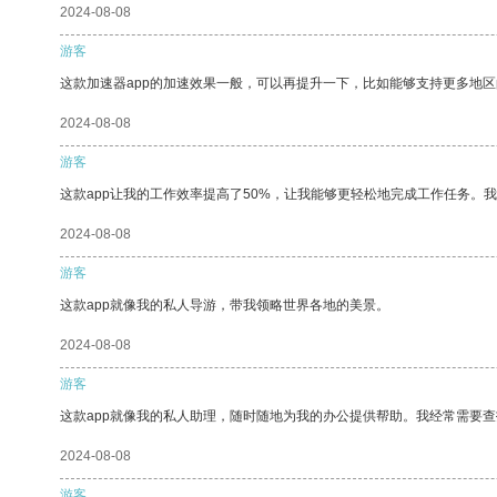
2024-08-08
游客
这款加速器app的加速效果一般，可以再提升一下，比如能够支持更多地
2024-08-08
游客
这款app让我的工作效率提高了50%，让我能够更轻松地完成工作任务。
2024-08-08
游客
这款app就像我的私人导游，带我领略世界各地的美景。
2024-08-08
游客
这款app就像我的私人助理，随时随地为我的办公提供帮助。我经常需要查
2024-08-08
游客