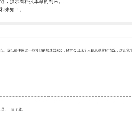
遇，预示着科技革命的到来。
和未知！。
放心。我以前使用过一些其他的加速器app，经常会出现个人信息泄露的情况，这让我
合理，一目了然。