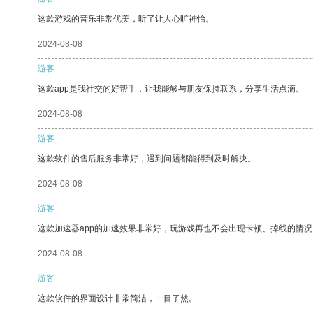
这款游戏的音乐非常优美，听了让人心旷神怡。
2024-08-08
游客
这款app是我社交的好帮手，让我能够与朋友保持联系，分享生活点滴。
2024-08-08
游客
这款软件的售后服务非常好，遇到问题都能得到及时解决。
2024-08-08
游客
这款加速器app的加速效果非常好，玩游戏再也不会出现卡顿、掉线的情况
2024-08-08
游客
这款软件的界面设计非常简洁，一目了然。