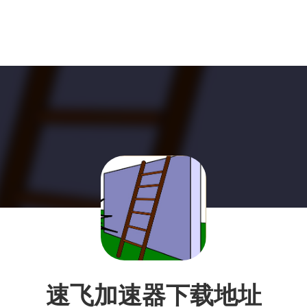
速飞加速器下载地址