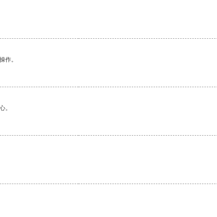
悉操作。
心。