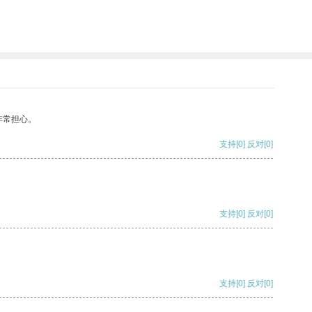
非常担心。
支持
[0]
反对
[0]
支持
[0]
反对
[0]
支持
[0]
反对
[0]