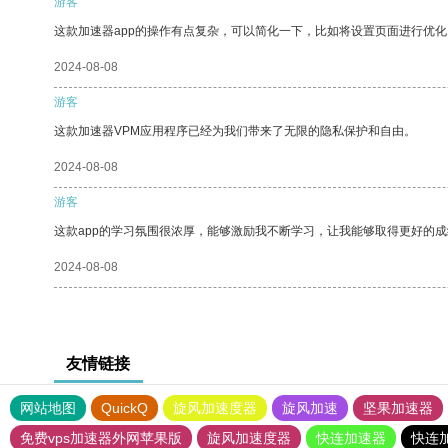
游客
这款加速器app的操作有点复杂，可以简化一下，比如将设置页面进行优化
2024-08-08
游客
这款加速器VPM应用程序已经为我们带来了无限的隐私保护和自由。
2024-08-08
游客
这款app的学习氛围很浓厚，能够激励我不断学习，让我能够取得更好的成
2024-08-08
友情链接
网站地图
QuickQ
旋风加速度器
旋风加速
坚果加速器
免费vps加速器外网苹果版
旋风加速度器
快连加速器
快连