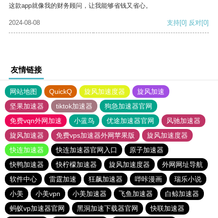
这款app就像我的财务顾问，让我能够省钱又省心。
2024-08-08
支持
[0]
反对
[0]
友情链接
网站地图
QuickQ
旋风加速度器
旋风加速
坚果加速器
tiktok加速器
狗急加速器官网
免费vqn外网加速
小蓝鸟
优途加速器官网
风驰加速器
旋风加速器
免费vps加速器外网苹果版
旋风加速度器
快连加速器
快连加速器官网入口
原子加速器
快鸭加速器
快柠檬加速器
旋风加速度器
外网网址导航
软件中心
雷霆加速
狂飙加速器
哔咔漫画
瑞乐小说
小美
小美vpn
小美加速器
飞鱼加速器
白鲸加速器
蚂蚁vp加速器官网
黑洞加速下载器官网
快联加速器