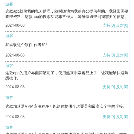
游客
这款app就像我的私人助理，随时随地为我的办公提供帮助。我经常需要
查找资料，这款app的搜索功能非常强大，能够快速找到我需要的信息。
2024-08-08
支持
[0]
反对
[0]
游客
我喜欢这个软件 作者加油
2024-08-08
支持
[0]
反对
[0]
游客
这款app的用户界面简洁明了，使用起来非常容易上手，让我能够快速熟
悉操作。
2024-08-08
支持
[0]
反对
[0]
游客
这款加速器VPM应用程序可以给你提供全球覆盖和最高安全性的连接。
2024-08-08
支持
[0]
反对
[0]
游客