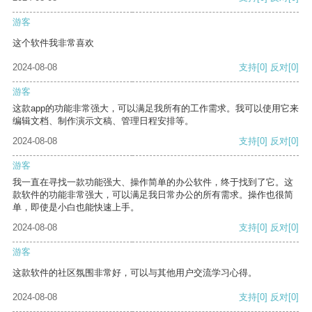
游客
这个软件我非常喜欢
2024-08-08
支持
[0]
反对
[0]
游客
这款app的功能非常强大，可以满足我所有的工作需求。我可以使用它来
编辑文档、制作演示文稿、管理日程安排等。
2024-08-08
支持
[0]
反对
[0]
游客
我一直在寻找一款功能强大、操作简单的办公软件，终于找到了它。这
款软件的功能非常强大，可以满足我日常办公的所有需求。操作也很简
单，即使是小白也能快速上手。
2024-08-08
支持
[0]
反对
[0]
游客
这款软件的社区氛围非常好，可以与其他用户交流学习心得。
2024-08-08
支持
[0]
反对
[0]