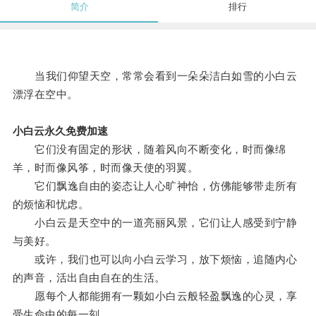
简介
排行
当我们仰望天空，常常会看到一朵朵洁白如雪的小白云
漂浮在空中。
小白云永久免费加速
它们没有固定的形状，随着风向不断变化，时而像绵
羊，时而像风筝，时而像天使的羽翼。
它们飘逸自由的姿态让人心旷神怡，仿佛能够带走所有
的烦恼和忧虑。
小白云是天空中的一道亮丽风景，它们让人感受到宁静
与美好。
或许，我们也可以向小白云学习，放下烦恼，追随内心
的声音，活出自由自在的生活。
愿每个人都能拥有一颗如小白云般轻盈飘逸的心灵，享
受生命中的每一刻。