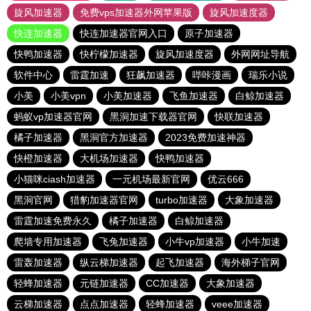
旋风加速器
免费vps加速器外网苹果版
旋风加速度器
快连加速器
快连加速器官网入口
原子加速器
快鸭加速器
快柠檬加速器
旋风加速度器
外网网址导航
软件中心
雷霆加速
狂飙加速器
哔咔漫画
瑞乐小说
小美
小美vpn
小美加速器
飞鱼加速器
白鲸加速器
蚂蚁vp加速器官网
黑洞加速下载器官网
快联加速器
橘子加速器
黑洞官方加速器
2023免费加速神器
快橙加速器
大机场加速器
快鸭加速器
小猫咪ciash加速器
一元机场最新官网
优云666
黑洞官网
猎豹加速器官网
turbo加速器
大象加速器
雷霆加速免费永久
橘子加速器
白鲸加速器
爬墙专用加速器
飞兔加速器
小牛vp加速器
小牛加速
雷轰加速器
纵云梯加速器
起飞加速器
海外梯子官网
轻蜂加速器
元链加速器
CC加速器
大象加速器
云梯加速器
点点加速器
轻蜂加速器
veee加速器