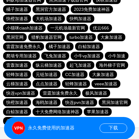
蚂蚁vp加速器官网
黑洞加速下载器官网
快联加速器
橘子加速器
黑洞官方加速器
2023免费加速神器
快橙加速器
大机场加速器
快鸭加速器
小猫咪ciash加速器
一元机场最新官网
优云666
黑洞官网
猎豹加速器官网
turbo加速器
大象加速器
雷霆加速免费永久
橘子加速器
白鲸加速器
爬墙专用加速器
飞兔加速器
小牛vp加速器
小牛加速
雷轰加速器
纵云梯加速器
起飞加速器
海外梯子官网
轻蜂加速器
元链加速器
CC加速器
大象加速器
云梯加速器
点点加速器
轻蜂加速器
veee加速器
快连vρn加速器
雷霆加速免费永久
极风加速器
快橙加速器
海鸥加速器
快连pvn加速器
黑洞加速官网
白鲸加速器
十大免费网络加速神器
苹果加速器
元链加速器
永久免费使用的加速器
下载
0.024769s