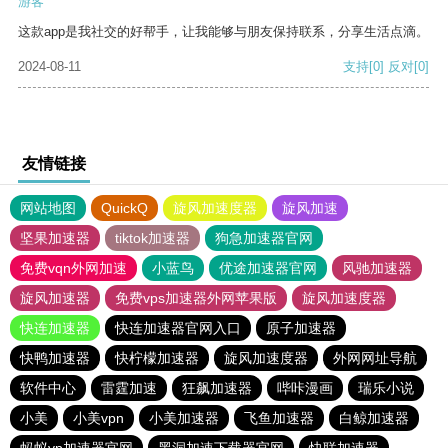
游客
这款app是我社交的好帮手，让我能够与朋友保持联系，分享生活点滴。
2024-08-11
支持
[0]
反对
[0]
友情链接
网站地图
QuickQ
旋风加速度器
旋风加速
坚果加速器
tiktok加速器
狗急加速器官网
免费vqn外网加速
小蓝鸟
优途加速器官网
风驰加速器
旋风加速器
免费vps加速器外网苹果版
旋风加速度器
快连加速器
快连加速器官网入口
原子加速器
快鸭加速器
快柠檬加速器
旋风加速度器
外网网址导航
软件中心
雷霆加速
狂飙加速器
哔咔漫画
瑞乐小说
小美
小美vpn
小美加速器
飞鱼加速器
白鲸加速器