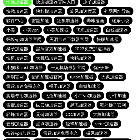
快连加速器
快连加速器官网入口
原子加速器
快鸭加速器
快柠檬加速器
旋风加速度器
外网网址导航
软件中心
雷霆加速
狂飙加速器
哔咔漫画
瑞乐小说
小美
小美vpn
小美加速器
飞鱼加速器
白鲸加速器
蚂蚁vp加速器官网
黑洞加速下载器官网
快联加速器
橘子加速器
黑洞官方加速器
2023免费加速神器
快橙加速器
大机场加速器
快鸭加速器
小猫咪ciash加速器
一元机场最新官网
优云666
黑洞官网
猎豹加速器官网
turbo加速器
大象加速器
雷霆加速免费永久
橘子加速器
白鲸加速器
爬墙专用加速器
飞兔加速器
小牛vp加速器
小牛加速
雷轰加速器
纵云梯加速器
起飞加速器
海外梯子官网
轻蜂加速器
元链加速器
CC加速器
大象加速器
云梯加速器
点点加速器
轻蜂加速器
veee加速器
快连vρn加速器
雷霆加速免费永久
极风加速器