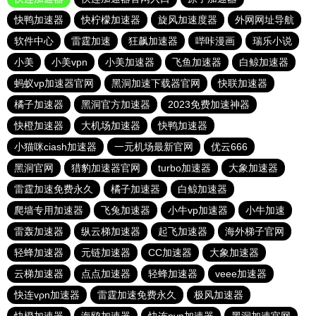
快鸭加速器
快柠檬加速器
旋风加速度器
外网网址导航
软件中心
雷霆加速
狂飙加速器
哔咔漫画
瑞乐小说
小美
小美vpn
小美加速器
飞鱼加速器
白鲸加速器
蚂蚁vp加速器官网
黑洞加速下载器官网
快联加速器
橘子加速器
黑洞官方加速器
2023免费加速神器
快橙加速器
大机场加速器
快鸭加速器
小猫咪ciash加速器
一元机场最新官网
优云666
黑洞官网
猎豹加速器官网
turbo加速器
大象加速器
雷霆加速免费永久
橘子加速器
白鲸加速器
爬墙专用加速器
飞兔加速器
小牛vp加速器
小牛加速
雷轰加速器
纵云梯加速器
起飞加速器
海外梯子官网
轻蜂加速器
元链加速器
CC加速器
大象加速器
云梯加速器
点点加速器
轻蜂加速器
veee加速器
快连vρn加速器
雷霆加速免费永久
极风加速器