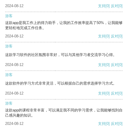
2024-08-12
支持
[0]
反对
[0]
游客
这款app是我工作上的得力助手，让我的工作效率提高了50%，让我能够
更轻松地完成工作任务。
2024-08-12
支持
[0]
反对
[0]
游客
这款学习软件的社区氛围非常好，可以与其他学习者交流学习心得。
2024-08-12
支持
[0]
反对
[0]
游客
这款软件的学习方式非常灵活，可以根据自己的需求选择学习方式。
2024-08-12
支持
[0]
反对
[0]
游客
这款app的课程非常丰富，可以满足我不同的学习需求，让我能够找到自
己感兴趣的知识。
2024-08-12
支持
[0]
反对
[0]