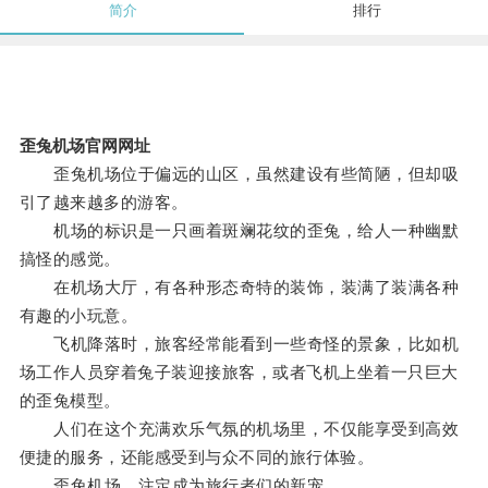
简介
排行
歪兔机场官网网址
歪兔机场位于偏远的山区，虽然建设有些简陋，但却吸
引了越来越多的游客。
机场的标识是一只画着斑斓花纹的歪兔，给人一种幽默
搞怪的感觉。
在机场大厅，有各种形态奇特的装饰，装满了装满各种
有趣的小玩意。
飞机降落时，旅客经常能看到一些奇怪的景象，比如机
场工作人员穿着兔子装迎接旅客，或者飞机上坐着一只巨大
的歪兔模型。
人们在这个充满欢乐气氛的机场里，不仅能享受到高效
便捷的服务，还能感受到与众不同的旅行体验。
歪兔机场，注定成为旅行者们的新宠。