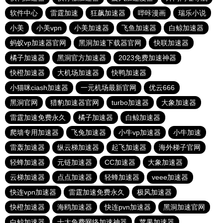
软件中心
雷霆加速
狂飙加速器
哔咔漫画
瑞乐小说
小美
小美vpn
小美加速器
飞鱼加速器
白鲸加速器
蚂蚁vp加速器官网
黑洞加速下载器官网
快联加速器
橘子加速器
黑洞官方加速器
2023免费加速神器
快橙加速器
大机场加速器
快鸭加速器
小猫咪ciash加速器
一元机场最新官网
优云666
黑洞官网
猎豹加速器官网
turbo加速器
大象加速器
雷霆加速免费永久
橘子加速器
白鲸加速器
爬墙专用加速器
飞兔加速器
小牛vp加速器
小牛加速
雷轰加速器
纵云梯加速器
起飞加速器
海外梯子官网
轻蜂加速器
元链加速器
CC加速器
大象加速器
云梯加速器
点点加速器
轻蜂加速器
veee加速器
快连vρn加速器
雷霆加速免费永久
极风加速器
快橙加速器
海鸥加速器
快连pvn加速器
黑洞加速官网
白鲸加速器
十大免费网络加速神器
苹果加速器