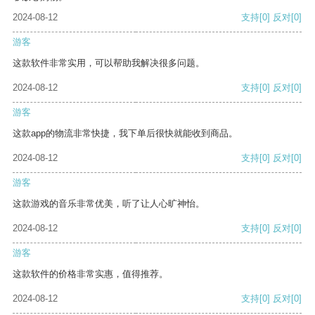
2024-08-12
支持
[0]
反对
[0]
游客
这款软件非常实用，可以帮助我解决很多问题。
2024-08-12
支持
[0]
反对
[0]
游客
这款app的物流非常快捷，我下单后很快就能收到商品。
2024-08-12
支持
[0]
反对
[0]
游客
这款游戏的音乐非常优美，听了让人心旷神怡。
2024-08-12
支持
[0]
反对
[0]
游客
这款软件的价格非常实惠，值得推荐。
2024-08-12
支持
[0]
反对
[0]