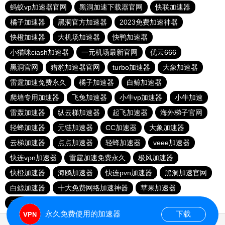
蚂蚁vp加速器官网
黑洞加速下载器官网
快联加速器
橘子加速器
黑洞官方加速器
2023免费加速神器
快橙加速器
大机场加速器
快鸭加速器
小猫咪ciash加速器
一元机场最新官网
优云666
黑洞官网
猎豹加速器官网
turbo加速器
大象加速器
雷霆加速免费永久
橘子加速器
白鲸加速器
爬墙专用加速器
飞兔加速器
小牛vp加速器
小牛加速
雷轰加速器
纵云梯加速器
起飞加速器
海外梯子官网
轻蜂加速器
元链加速器
CC加速器
大象加速器
云梯加速器
点点加速器
轻蜂加速器
veee加速器
快连vρn加速器
雷霆加速免费永久
极风加速器
快橙加速器
海鸥加速器
快连pvn加速器
黑洞加速官网
白鲸加速器
十大免费网络加速神器
苹果加速器
元链加速器
永久免费使用的加速器
下载