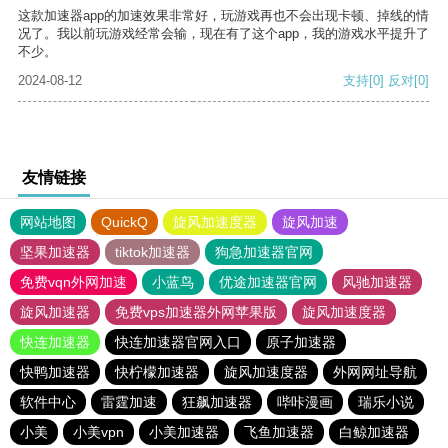
这款加速器app的加速效果非常好，玩游戏再也不会出现卡顿、掉线的情
况了。我以前玩游戏经常会输，现在有了这个app，我的游戏水平提升了
不少。
2024-08-12
支持
[0]
反对
[0]
友情链接
网站地图
QuickQ
旋风加速度器
旋风加速
坚果加速器
tiktok加速器
狗急加速器官网
免费vqn外网加速
小蓝鸟
优途加速器官网
风驰加速器
旋风加速器
免费vps加速器外网苹果版
旋风加速度器
快连加速器
快连加速器官网入口
原子加速器
快鸭加速器
快柠檬加速器
旋风加速度器
外网网址导航
软件中心
雷霆加速
狂飙加速器
哔咔漫画
瑞乐小说
小美
小美vpn
小美加速器
飞鱼加速器
白鲸加速器