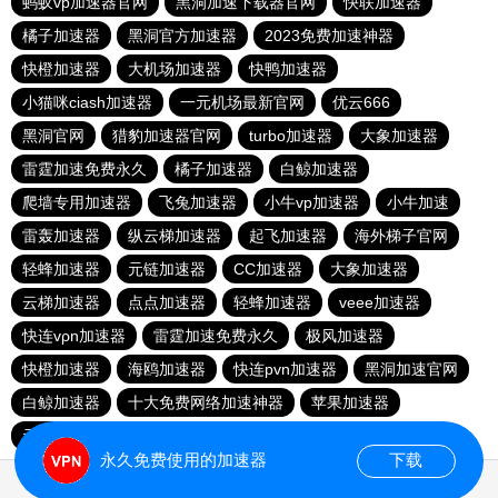
蚂蚁vp加速器官网
黑洞加速下载器官网
快联加速器
橘子加速器
黑洞官方加速器
2023免费加速神器
快橙加速器
大机场加速器
快鸭加速器
小猫咪ciash加速器
一元机场最新官网
优云666
黑洞官网
猎豹加速器官网
turbo加速器
大象加速器
雷霆加速免费永久
橘子加速器
白鲸加速器
爬墙专用加速器
飞兔加速器
小牛vp加速器
小牛加速
雷轰加速器
纵云梯加速器
起飞加速器
海外梯子官网
轻蜂加速器
元链加速器
CC加速器
大象加速器
云梯加速器
点点加速器
轻蜂加速器
veee加速器
快连vρn加速器
雷霆加速免费永久
极风加速器
快橙加速器
海鸥加速器
快连pvn加速器
黑洞加速官网
白鲸加速器
十大免费网络加速神器
苹果加速器
元链加速器
永久免费使用的加速器
下载