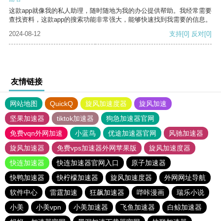
这款app就像我的私人助理，随时随地为我的办公提供帮助。我经常需要
查找资料，这款app的搜索功能非常强大，能够快速找到我需要的信息。
2024-08-12
支持
[0]
反对
[0]
友情链接
网站地图
QuickQ
旋风加速度器
旋风加速
坚果加速器
tiktok加速器
狗急加速器官网
免费vqn外网加速
小蓝鸟
优途加速器官网
风驰加速器
旋风加速器
免费vps加速器外网苹果版
旋风加速度器
快连加速器
快连加速器官网入口
原子加速器
快鸭加速器
快柠檬加速器
旋风加速度器
外网网址导航
软件中心
雷霆加速
狂飙加速器
哔咔漫画
瑞乐小说
小美
小美vpn
小美加速器
飞鱼加速器
白鲸加速器