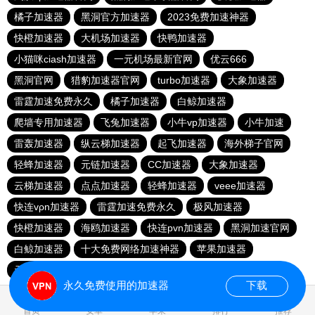
橘子加速器
黑洞官方加速器
2023免费加速神器
快橙加速器
大机场加速器
快鸭加速器
小猫咪ciash加速器
一元机场最新官网
优云666
黑洞官网
猎豹加速器官网
turbo加速器
大象加速器
雷霆加速免费永久
橘子加速器
白鲸加速器
爬墙专用加速器
飞兔加速器
小牛vp加速器
小牛加速
雷轰加速器
纵云梯加速器
起飞加速器
海外梯子官网
轻蜂加速器
元链加速器
CC加速器
大象加速器
云梯加速器
点点加速器
轻蜂加速器
veee加速器
快连vρn加速器
雷霆加速免费永久
极风加速器
快橙加速器
海鸥加速器
快连pvn加速器
黑洞加速官网
白鲸加速器
十大免费网络加速神器
苹果加速器
元链加速器
永久免费使用的加速器
下载
0.038174s
首页
安卓
苹果
排行
推荐