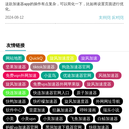
这款加速器app的操作有点复杂，可以简化一下，比如将设置页面进行优
化。
2024-08-12
支持
[0]
反对
[0]
友情链接
网站地图
QuickQ
旋风加速度器
旋风加速
坚果加速器
tiktok加速器
狗急加速器官网
免费vqn外网加速
小蓝鸟
优途加速器官网
风驰加速器
旋风加速器
免费vps加速器外网苹果版
旋风加速度器
快连加速器
快连加速器官网入口
原子加速器
快鸭加速器
快柠檬加速器
旋风加速度器
外网网址导航
软件中心
雷霆加速
狂飙加速器
哔咔漫画
瑞乐小说
小美
小美vpn
小美加速器
飞鱼加速器
白鲸加速器
蚂蚁vp加速器官网
黑洞加速下载器官网
快联加速器