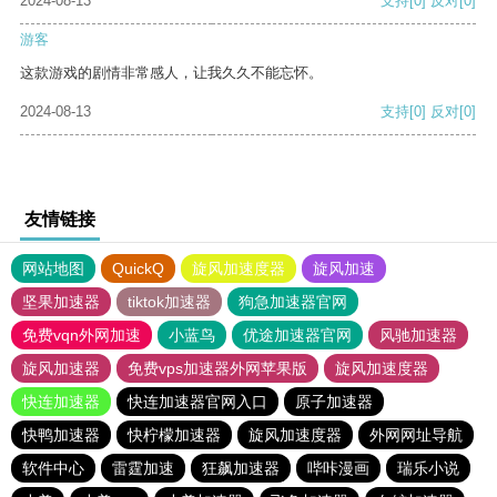
2024-08-13
支持
[0]
反对
[0]
游客
这款游戏的剧情非常感人，让我久久不能忘怀。
2024-08-13
支持
[0]
反对
[0]
友情链接
网站地图
QuickQ
旋风加速度器
旋风加速
坚果加速器
tiktok加速器
狗急加速器官网
免费vqn外网加速
小蓝鸟
优途加速器官网
风驰加速器
旋风加速器
免费vps加速器外网苹果版
旋风加速度器
快连加速器
快连加速器官网入口
原子加速器
快鸭加速器
快柠檬加速器
旋风加速度器
外网网址导航
软件中心
雷霆加速
狂飙加速器
哔咔漫画
瑞乐小说