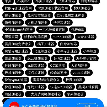
小美
小美vpn
小美加速器
飞鱼加速器
白鲸加速器
蚂蚁vp加速器官网
黑洞加速下载器官网
快联加速器
橘子加速器
黑洞官方加速器
2023免费加速神器
快橙加速器
大机场加速器
快鸭加速器
小猫咪ciash加速器
一元机场最新官网
优云666
黑洞官网
猎豹加速器官网
turbo加速器
大象加速器
雷霆加速免费永久
橘子加速器
白鲸加速器
爬墙专用加速器
飞兔加速器
小牛vp加速器
小牛加速
雷轰加速器
纵云梯加速器
起飞加速器
海外梯子官网
轻蜂加速器
元链加速器
CC加速器
大象加速器
云梯加速器
点点加速器
轻蜂加速器
veee加速器
快连vρn加速器
雷霆加速免费永久
极风加速器
快橙加速器
海鸥加速器
快连pvn加速器
黑洞加速官网
白鲸加速器
十大免费网络加速神器
苹果加速器
元链加速器
永久免费使用的加速器
下载