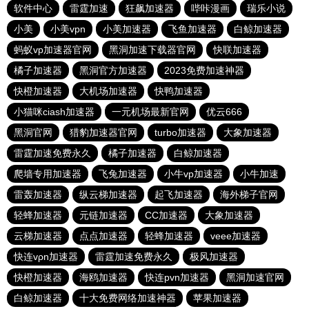
软件中心
雷霆加速
狂飙加速器
哔咔漫画
瑞乐小说
小美
小美vpn
小美加速器
飞鱼加速器
白鲸加速器
蚂蚁vp加速器官网
黑洞加速下载器官网
快联加速器
橘子加速器
黑洞官方加速器
2023免费加速神器
快橙加速器
大机场加速器
快鸭加速器
小猫咪ciash加速器
一元机场最新官网
优云666
黑洞官网
猎豹加速器官网
turbo加速器
大象加速器
雷霆加速免费永久
橘子加速器
白鲸加速器
爬墙专用加速器
飞兔加速器
小牛vp加速器
小牛加速
雷轰加速器
纵云梯加速器
起飞加速器
海外梯子官网
轻蜂加速器
元链加速器
CC加速器
大象加速器
云梯加速器
点点加速器
轻蜂加速器
veee加速器
快连vρn加速器
雷霆加速免费永久
极风加速器
快橙加速器
海鸥加速器
快连pvn加速器
黑洞加速官网
白鲸加速器
十大免费网络加速神器
苹果加速器