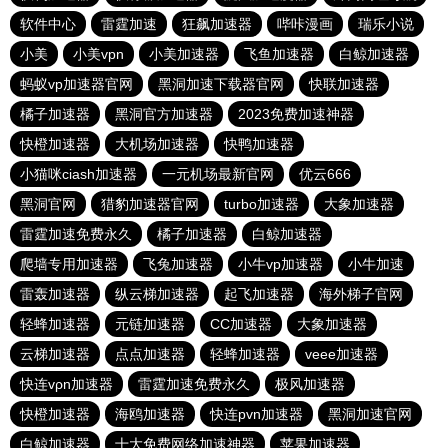
软件中心
雷霆加速
狂飙加速器
哔咔漫画
瑞乐小说
小美
小美vpn
小美加速器
飞鱼加速器
白鲸加速器
蚂蚁vp加速器官网
黑洞加速下载器官网
快联加速器
橘子加速器
黑洞官方加速器
2023免费加速神器
快橙加速器
大机场加速器
快鸭加速器
小猫咪ciash加速器
一元机场最新官网
优云666
黑洞官网
猎豹加速器官网
turbo加速器
大象加速器
雷霆加速免费永久
橘子加速器
白鲸加速器
爬墙专用加速器
飞兔加速器
小牛vp加速器
小牛加速
雷轰加速器
纵云梯加速器
起飞加速器
海外梯子官网
轻蜂加速器
元链加速器
CC加速器
大象加速器
云梯加速器
点点加速器
轻蜂加速器
veee加速器
快连vρn加速器
雷霆加速免费永久
极风加速器
快橙加速器
海鸥加速器
快连pvn加速器
黑洞加速官网
白鲸加速器
十大免费网络加速神器
苹果加速器