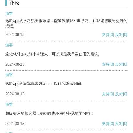
评论
游客
这款app的学习氛围很浓厚，能够激励我不断学习，让我能够取得更好的
成绩。
2024-08-15
支持
[0]
反对
[0]
游客
这款软件的功能非常强大，可以满足我日常使用的需求。
2024-08-15
支持
[0]
反对
[0]
游客
这款app的游戏非常好玩，可以让我消磨时间。
2024-08-15
支持
[0]
反对
[0]
游客
超级好用的加速器，妈妈再也不用担心我的学习啦！
2024-08-15
支持
[0]
反对
[0]