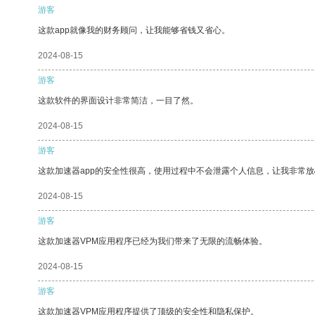
游客
这款app就像我的财务顾问，让我能够省钱又省心。
2024-08-15
游客
这款软件的界面设计非常简洁，一目了然。
2024-08-15
游客
这款加速器app的安全性很高，使用过程中不会泄露个人信息，让我非常放
2024-08-15
游客
这款加速器VPM应用程序已经为我们带来了无限的流畅体验。
2024-08-15
游客
这款加速器VPM应用程序提供了顶级的安全性和隐私保护。