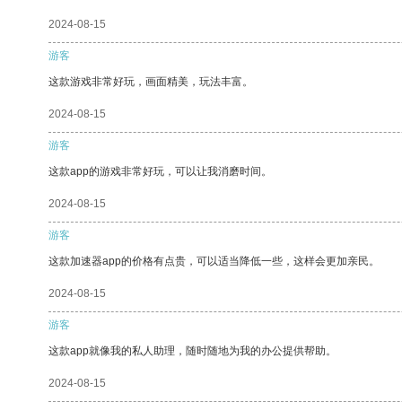
2024-08-15
游客
这款游戏非常好玩，画面精美，玩法丰富。
2024-08-15
游客
这款app的游戏非常好玩，可以让我消磨时间。
2024-08-15
游客
这款加速器app的价格有点贵，可以适当降低一些，这样会更加亲民。
2024-08-15
游客
这款app就像我的私人助理，随时随地为我的办公提供帮助。
2024-08-15