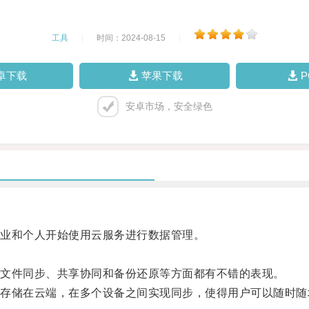
工具
|
时间：2024-08-15
|
卓下载
苹果下载
安卓市场，安全绿色
业和个人开始使用云服务进行数据管理。
文件同步、共享协同和备份还原等方面都有不错的表现。
储在云端，在多个设备之间实现同步，使得用户可以随时随