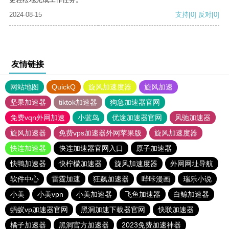
2024-08-15
支持
[0]
反对
[0]
友情链接
网站地图
QuickQ
旋风加速度器
旋风加速
坚果加速器
tiktok加速器
狗急加速器官网
免费vqn外网加速
小蓝鸟
优途加速器官网
风驰加速器
旋风加速器
免费vps加速器外网苹果版
旋风加速度器
快连加速器
快连加速器官网入口
原子加速器
快鸭加速器
快柠檬加速器
旋风加速度器
外网网址导航
软件中心
雷霆加速
狂飙加速器
哔咔漫画
瑞乐小说
小美
小美vpn
小美加速器
飞鱼加速器
白鲸加速器
蚂蚁vp加速器官网
黑洞加速下载器官网
快联加速器
橘子加速器
黑洞官方加速器
2023免费加速神器